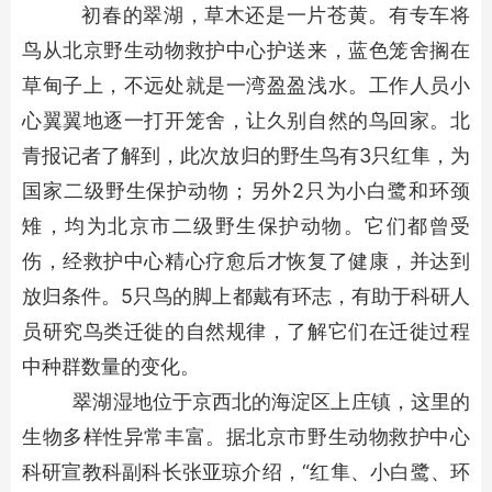
初春的翠湖，草木还是一片苍黄。有专车将
鸟从北京野生动物救护中心护送来，蓝色笼舍搁在
草甸子上，不远处就是一湾盈盈浅水。工作人员小
心翼翼地逐一打开笼舍，让久别自然的鸟回家。北
青报记者了解到，此次放归的野生鸟有3只红隼，为
国家二级野生保护动物；另外2只为小白鹭和环颈
雉，均为北京市二级野生保护动物。它们都曾受
伤，经救护中心精心疗愈后才恢复了健康，并达到
放归条件。5只鸟的脚上都戴有环志，有助于科研人
员研究鸟类迁徙的自然规律，了解它们在迁徙过程
中种群数量的变化。
翠湖湿地位于京西北的海淀区上庄镇，这里的
生物多样性异常丰富。据北京市野生动物救护中心
科研宣教科副科长张亚琼介绍，“红隼、小白鹭、环