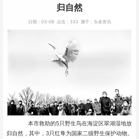
归自然
日期：
03-08
点击：
333
属于：
头条资讯
本市救助的5只野生鸟在海淀区翠湖湿地放
归自然，其中，3只红隼为国家二级野生保护动物。